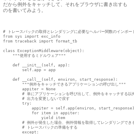
だから例外をキャッチして、それをブラウザに書き出すも
のを書いてみよう。
# トレースバックの取得とレンダリングに必要なヘルパー関数のインポート
from sys import exc_info

from traceback import format_tb

class ExceptionMiddleware(object):

    """使用するミドルウェア"""

    def __init__(self, app):

        self.app = app

    def __call__(self, environ, start_response):

        """例外をキャッチできるアプリケーションの呼び出し"""

        appiter = None

        # 単にアプリケーションを呼び出して、例外をキャッチする以外
        # 出力を変更しないで戻す

        try:

            appiter = self.app(environ, start_response)
            for item in appiter:

                yield item

        # 例外が発生した場合、例外情報を取得してレンダリングできる
        # トレースバックの準備をする

        except:
