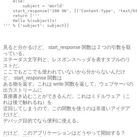
    else:

        subject = 'World'

    start_response('200 OK', [('Content-Type', 'text/ht
    return ['''
    Hello %(subject)s!

見ると分かるけど、 start_response 関数は 2 つの引数を取
っている。
ステータス文字列と、レスポンスヘッダを表すタプルのリ
ストだ。
ここでもどこでも使われていないから分からないんだけ
ど、 start_response 関数は
ある物を返す。これは write 関数を返して、ウェブサーバの
出力ストリームに
直接書き込むことができるんだ。これはミドルウェア（こ
れは後で触れるね）を
迂回してしまうので、この関数を使うのは非道いアイデア
だけど、
デバッグ目的でなら便利に使える。
だけど、このアプリケーションはどうやって開始する？