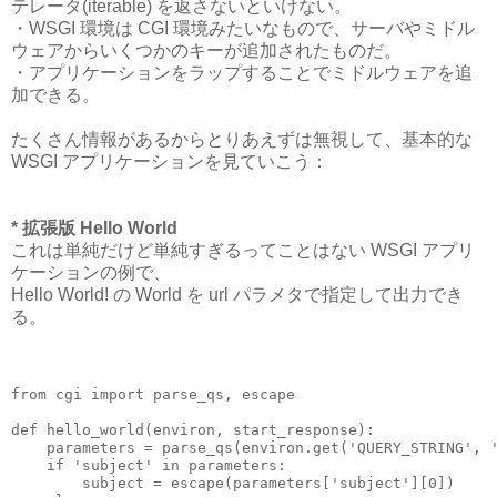
テレータ(iterable) を返さないといけない。
・WSGI 環境は CGI 環境みたいなもので、サーバやミドル
ウェアからいくつかのキーが追加されたものだ。
・アプリケーションをラップすることでミドルウェアを追
加できる。
たくさん情報があるからとりあえずは無視して、基本的な
WSGI アプリケーションを見ていこう：
* 拡張版 Hello World
これは単純だけど単純すぎるってことはない WSGI アプリ
ケーションの例で、
Hello World! の World を url パラメタで指定して出力でき
る。
from cgi import parse_qs, escape

def hello_world(environ, start_response):

    parameters = parse_qs(environ.get('QUERY_STRING', '
    if 'subject' in parameters:

        subject = escape(parameters['subject'][0])
