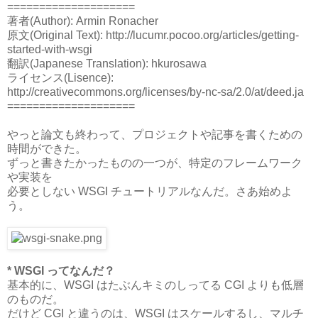
====================
著者(Author): Armin Ronacher
原文(Original Text): http://lucumr.pocoo.org/articles/getting-
started-with-wsgi
翻訳(Japanese Translation): hkurosawa
ライセンス(Lisence):
http://creativecommons.org/licenses/by-nc-sa/2.0/at/deed.ja
====================
やっと論文も終わって、プロジェクトや記事を書くための
時間ができた。
ずっと書きたかったものの一つが、特定のフレームワーク
や実装を
必要としない WSGI チュートリアルなんだ。さあ始めよ
う。
* WSGI ってなんだ？
基本的に、WSGI はたぶんキミのしってる CGI よりも低層
のものだ。
だけど CGI と違うのは、WSGI はスケールするし、マルチ