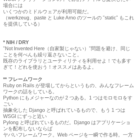
場合には
いくつかのミドルウェアが利用可能だ。
（werkzeug、paste と Luke Arno のツールの "static" もこれ
を提供している）
* NIH / DRY
"Not Invented Here（自家製じゃない）"問題を避け、同じ
ことを何べんも繰り返さないこと。
既存のライブラリとユーティリティを利用せよ！でも多す
ぎて！どれを使おう！オススメはあるよ。
** フレームワーク
Ruby on Rails が登場してからというもの、みんなフレーム
ワークの話をしている。
Python にもメジャーなのが 2 つある。1 つはモロモロをす
ごい
抽象化した Django と呼ばれているもので、もう 1 つは
WSGI にずっと近い
Pylong と呼ばれているものだ。Django はアプリケーショ
ンを配布しないならば
ヤバいフレームワーク。Web ページを一瞬で作る時。一方