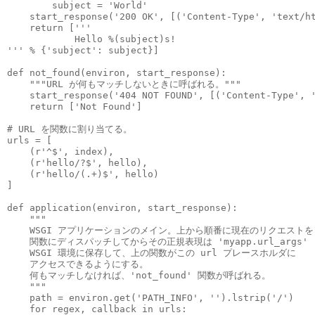
        subject = 'World'

    start_response('200 OK', [('Content-Type', 'text/ht
    return ['''
            Hello %(subject)s!

''' % {'subject': subject}]

def not_found(environ, start_response):

    """URL が何もマッチしないときに呼ばれる。"""

    start_response('404 NOT FOUND', [('Content-Type', '
    return ['Not Found']

# URL を関数に割り当てる。

urls = [

    (r'^$', index),

    (r'hello/?$', hello),

    (r'hello/(.+)$', hello)

]

def application(environ, start_response):

    """

    WSGI アプリケーションのメイン。上から順番に現在のリクエストを

    関数にディスパッチしてからその正規表現は 'myapp.url_args' 
    WSGI 環境に保存して、上の関数がこの url プレースホルダに

    アクセスできるようにする。

    何もマッチしなければ、'not_found' 関数が呼ばれる。

    """

    path = environ.get('PATH_INFO', '').lstrip('/')

    for regex, callback in urls:
