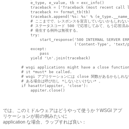
            e_type, e_value, tb = exc_info()

            traceback = ['Traceback (most recent call l
            traceback += format_tb(tb)

            traceback.append('%s: %s' % (e_type.__name_
            # ここまでで、レスポンスを宣言していないかもしれない
            # ステータスコード 500 で応答してみて、もう応答済み
            # 発生する例外は無視する。

            try:

                start_response('500 INTERNAL SERVER ERR
                               ('Content-Type', 'text/p
            except:

                pass

            yield '\n'.join(traceback)

        # wsgi applications might have a close function
        # it *must* be called.

        # wsgi アプリケーションには close 関数があるかもしれな
        # ある場合は呼び出し *しないといけない* 。

        if hasattr(appiter, 'close'):

では、このミドルウェアはどうやって使うか？WSGI アプ
リケーションが前の例みたいに
application な場合、ラップすれば良い：