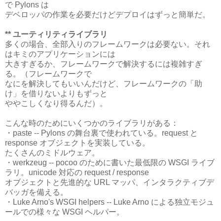
で Pylons は
デベロッパの作業を必要だけどデプロイはずっと簡単だ。
** ユーティリティライブラリ
多くの場合、全部入りのフレームワークは必要ない。それ
はキミのアプリケーションには
大きすぎるか、フレームワークで解決するには複雑すぎ
る。（フレームワークで
なにを解決してもいいんだけど、フレームワークの「助
け」を借りないよりもずっと
ややこしくなり得るんだ）。
こんな時のためにいくつかのライブラリがある：
・paste -- Pylons の舞台裏で使われている。request と
response オブジェクトを実装している。
たくさんのミドルウェア。
・werkzeug -- pocoo のために書いた最低限の WSGI ライブ
ラリ。unicode 対応の request / response
オブジェクトと先進的な URL マッパ、インタラクティブデ
バッガを備える。
・Luke Arno's WSGI helpers -- Luke Arno による独立モジュ
ールでの様々な WSGI ヘルパー。