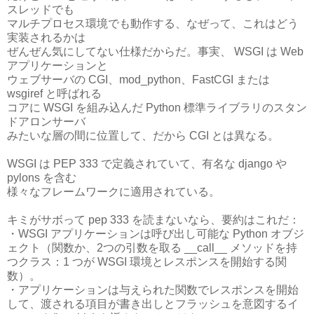
スレッドでも
マルチプロセス環境でも動作する、なぜって、これはどう
実装されるかは
ぜんぜん気にしてない仕様だからだ。事実、 WSGI は Web
アプリケーションと
ウェブサーバの CGI、mod_python、FastCGI または
wsgiref と呼ばれる
コアに WSGI を組み込んだ Python 標準ライブラリのスタン
ドアロンサーバ
みたいな層の間に位置して、だから CGI とは異なる。
WSGI は PEP 333 で定義されていて、有名な django や
pylons を含む
様々なフレームワークに適用されている。
キミがサボって pep 333 を読まないなら、要約はこれだ：
・WSGI アプリケーションは呼び出し可能な Python オブジ
ェクト（関数か、2つの引数を取る __call__ メソッドを持
つクラス：1 つが WSGI 環境とレスポンスを開始する関
数）。
・アプリケーションは与えられた関数でレスポンスを開始
して、渡される項目が書き出しとフラッシュを意図するイ