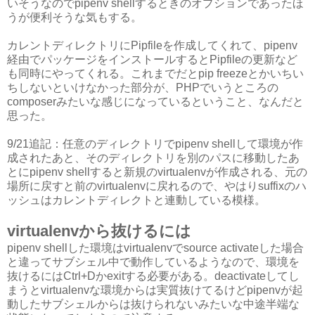
いそうなのでpipenv shellするときのオプションであったほ
うが便利そうな気もする。
カレントディレクトリにPipfileを作成してくれて、pipenv
経由でパッケージをインストールするとPipfileの更新など
も同時にやってくれる。これまでだとpip freezeとかいちい
ちしないといけなかった部分が、PHPでいうところの
composerみたいな感じになっているということ、なんだと
思った。
9/21追記：任意のディレクトリでpipenv shellして環境が作
成されたあと、そのディレクトリを別のパスに移動したあ
とにpipenv shellすると新規のvirtualenvが作成される、元の
場所に戻すと前のvirtualenvに戻れるので、やはりsuffixのハ
ッシュはカレントディレクトと連動している模様。
virtualenvから抜けるには
pipenv shellした環境はvirtualenvでsource activateした場合
と違ってサブシェル中で動作しているようなので、環境を
抜けるにはCtrl+Dかexitする必要がある。deactivateしてし
まうとvirtualenvな環境からは実質抜けてるけどpipenvが起
動したサブシェルからは抜けられないみたいな中途半端な