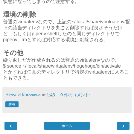
状態になってしまうので注意する。
環境の削除
普通のvirtualenvなので、上記の~/.local/share/virutualenv/配
下の該当ディレクトリを丸ごと削除すれば良さそうだけ
ど、もしくはpipenv shellしたのと同じディレクトリで
pipenv --rmとすれば対応する環境は削除される。
その他
繰り返しだが作成されるのは普通のvirtualenvなので、
$ source ~/.local/share/virtualenv/hogehoge/bin/activate
とかすれば任意のディレクトリで特定のvirtualenvに入るこ
ともできる。
Hiroyuki Kurosawa
at
1:43
0 件のコメント:
共有
‹
›
ホーム