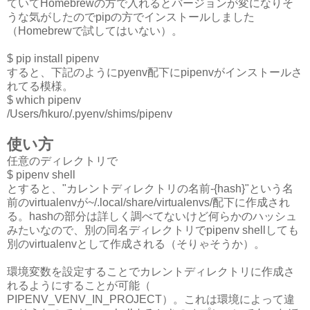
ていてHomebrewの方で入れるとバージョンが変になりそ
うな気がしたのでpipの方でインストールしました
（Homebrewで試してはいない）。
$ pip install pipenv
すると、下記のようにpyenv配下にpipenvがインストールさ
れてる模様。
$ which pipenv
/Users/hkuro/.pyenv/shims/pipenv
使い方
任意のディレクトリで
$ pipenv shell
とすると、"カレントディレクトリの名前-{hash}"という名
前のvirtualenvが~/.local/share/virtualenvs/配下に作成され
る。hashの部分は詳しく調べてないけど何らかのハッシュ
みたいなので、別の同名ディレクトリでpipenv shellしても
別のvirtualenvとして作成される（そりゃそうか）。
環境変数を設定することでカレントディレクトリに作成さ
れるようにすることが可能（
PIPENV_VENV_IN_PROJECT）。これは環境によって違