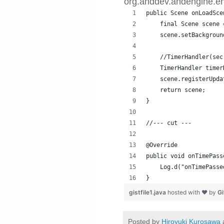
org.anddev.andengine.
public Scene onLoadSce
    final Scene scene 
    scene.setBackgroun
    //TimerHandler(sec
    TimerHandler timer
    scene.registerUpda
    return scene;
}
//--- cut ---
@Override
public void onTimePass
    Log.d("onTimePasse
}
gistfile1.java
hosted with ❤ by
G
Posted by
Hiroyuki Kurosawa