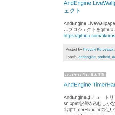
AndEngine LiveW
ェクト
AndEngine LiveWal
ルプロジェクトをgithu
https://github.com/hkur
Posted by
Hiroyuki Kurosawa
Labels:
andengine
,
android
,
d
2011年11月17日木曜日
AndEngine Tim
AndEngineはチュ
snippetを溜め込む
出すTimerHandlerの使