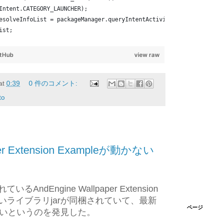
Intent.CATEGORY_LAUNCHER);
esolveInfoList = packageManager.queryIntentActivities(intent, 0)
ist;
itHub
view raw
at
0:39
0 件のコメント:
to
per Extension Exampleが動かない
いるAndEngine Wallpaper Extension
古いライブラリjarが同梱されていて、最新
ページ
いというのを発見した。