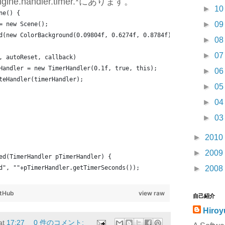
engine.handler.timer.*にあります。
►
1
ne() {
►
0
= new Scene();
d(new ColorBackground(0.09804f, 0.6274f, 0.8784f));
►
0
►
0
, autoReset, callback)
Handler = new TimerHandler(0.1f, true, this);
►
0
teHandler(timerHandler);
►
0
►
0
►
0
►
2010
►
2009
ed(TimerHandler pTimerHandler) {
►
2008
d", ""+pTimerHandler.getTimerSeconds());
itHub
view raw
自己紹介
Hiroy
at
17:27
0 件のコメント: