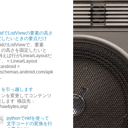
oidでListViewの要素の高さ
定したいときの要点だけ
oidのListViewで、要素
）の高さを固定したいと
えば行がLinearLayoutだ
 < LinearLayout
:android =
から署名を削除する
://schemas.android.com/apk
..
トを引っ越します
RE_PASSPHRASE {} ALIAS_NAME -keypass ALIAS_PASS \;
インを変更してコンテンツ
設します 移設先：
//rawbytes.org/
pythonでnkfを使って
文字コードの変換を行