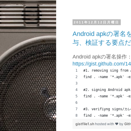
2011年12月12日月曜日
Android apk
与、検証する要点
Android apkの署名
https://gist.github.com/
#1. removing sing f
find . -name '*.apk' -e
#2. signing Android
find . -name '*.apk' -e
#3. verifiyng sig
find . -name '*.apk' -e
gistfile1.sh
hosted with ❤ by
Git