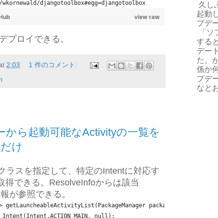
/wkornewald/djangotoolbox#egg=djangotoolbox
久しぶ
起動
tHub
view raw
プデ
「ソ
デプロイできる。
する
デー
た。
at
2:03
1 件のコメント:
係か
プデ
n
なとお
ーから起動可能なActivityの一覧を
点だけ
というクラスを指定して、特定のIntentに対応す
tで取得できる。ResolveInfoからは該当
々な情報が参照できる。
> getLauncheableActivityList(PackageManager packageManager) {
 Intent(Intent.ACTION_MAIN, null);