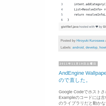
    intent.addCategory(
    List<ResolveInfo> r
    return resolveInfoL
}
gistfile1.java
hosted with ❤ by
G
Posted by
Hiroyuki Kurosawa
Labels:
android
,
develop
,
how
2011年11月19日土曜日
AndEngine Wallpa
ので直した。
Google Codeでホストされて
Exampleのコードには
のライブラリだと動かな