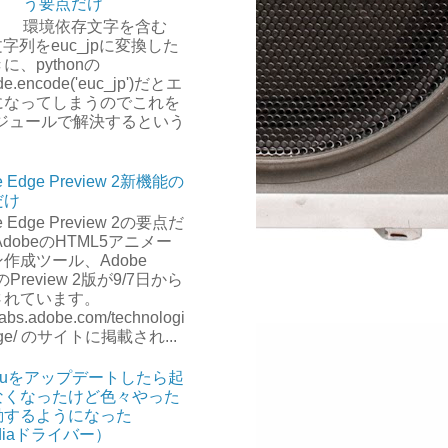
う要点だけ
環境依存文字を含む
-8文字列をeuc_jpに変換した
に、pythonの
de.encode('euc_jp')だとエ
になってしまうのでこれを
モジュールで解決するという
。
e Edge Preview 2新機能の
だけ
e Edge Preview 2の要点だ
AdobeのHTML5アニメー
作成ツール、Adobe
のPreview 2版が9/7日から
されています。
/labs.adobe.com/technologi
dge/ のサイトに掲載され...
ntuをアップデートしたら起
なくなったけど色々やった
動するようになった
idiaドライバー）