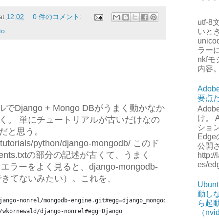
at
12:02
0 件のコメント:
utf
to
いとき
unico
ラー
nkf
内容
Adob
要点
ルでDjango + Mongo DBがうまく動かなか
Adob
け。 
く。 単にチュートリアルが古いだけなの
ション
だと思う。
Edge
m/tutorials/python/django-mongodb/ このド
公開
ments.txtの部分の記述が古くて、うまく
http:/
es/e
い（エラーをよく見ると、django-mongodb-
pullできてないみたい）。これを、
Ubu
動し
jango-nonrel/mongodb-engine.git#egg=django_mongodb_engine
ら起
/wkornewald/django-nonrel#egg=Django
（nv