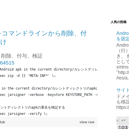
人気の投稿
の署名をコマンドラインから削除、付
Andr
を固
だけ
Andr
（行
操作：削除、付与、検証
き。 例
として、
1464515
xmlns
rom Android apk in the current directory/カレントディレクトリのapk
"http
xec zip -d {} 'META-INF*' \;
/res/a.
 apk in the current directory/カレントディレクトリのapkに署名をする
サイ
xec jarsigner -verbose -keystore KEYSTORE_PATH -storepass KEYSTO
ドメ
も移
https:
ns/カレントディレクトリのapkの署名を検証する
xec jarsigner -verify \;
Hub
view raw