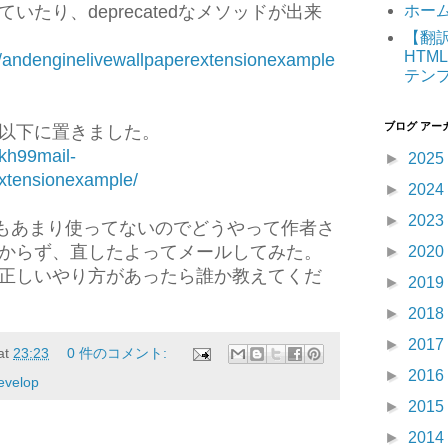
ホー
たり、deprecatedなメソッドが出来
【翻訳】
HTML
p/andenginelivewallpaperextensionexample
テン
ブログ アー
以下に置きました。
/kh99mail-
►
2025
xtensionexample/
►
2024
►
2023
curialもあまり使ってないのでどうやって作者さ
からず、直したよってメールしてみた。
►
2020
正しいやり方があったら誰か教えてくだ
►
2019
►
2018
►
2017
at
23:23
0 件のコメント:
►
2016
evelop
►
2015
►
2014