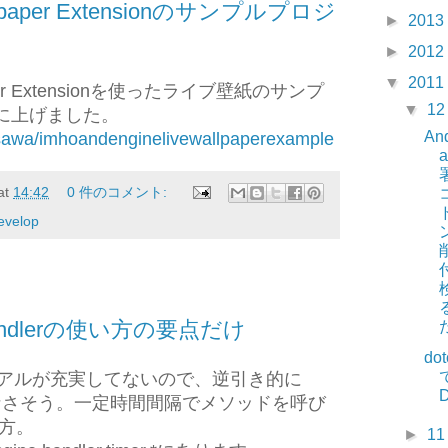
allpaper Extensionのサンプルプロジ
►
2013
►
2012
▼
2011
lpaper Extensionを使ったライブ壁紙のサンプ
▼
1
bに上げました。
And
osawa/imhoandenginelivewallpaperexample
at
14:42
0 件のコメント:
evelop
erHandlerの使い方の要点だけ
dot
ートリアルが充実してないので、逆引き的に
D
しかなさそう。一定時間間隔でメソッドを呼び
い方。
►
1