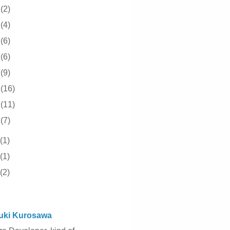
0
(2)
9
(4)
8
(6)
7
(6)
6
(9)
5
(16)
4
(11)
3
(7)
(1)
(1)
(2)
uki Kurosawa