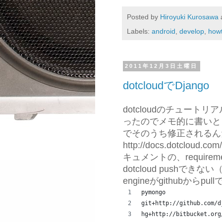
Posted by
Hiroyuki Kurosawa
Labels:
android
,
develop
,
how
2011年12月3日土曜日
dotcloudでDjango
dotcloudのチュートリア
ったのでメモ的に書いと
でそのうち修正されるん
http://docs.dotcloud.co
キュメントの、require
dotcloud pushできな
engineがgithubから
pymongo
git+http://github.com/d
hg+http://bitbucket.org