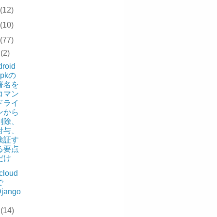
(12)
(10)
(77)
2
(2)
roid
apkの
署名を
コマン
ドライ
ンから
削除、
付与、
検証す
る要点
だけ
cloud
で
jango
1
(14)