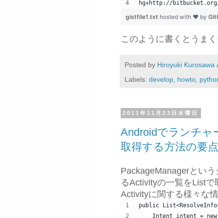
hg+http://bitbucket.org
gistfile1.txt
hosted with ❤ by
Gi
このように書くとうまく
Posted by
Hiroyuki Kurosawa
Labels:
develop
,
howto
,
pytho
2011年11月23日水曜日
Androidでランチャ
取得する方法の要
PackageManager
るActivityの一覧をLis
Activityに関する様
public List<ResolveInfo
    Intent intent = new