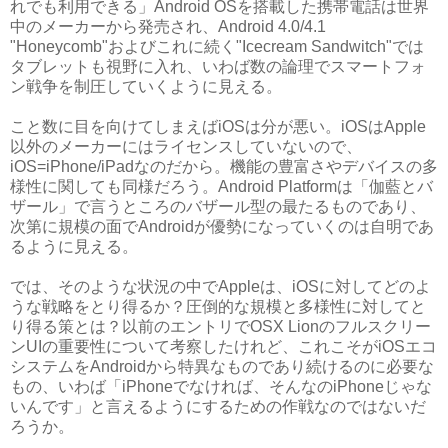
れでも利用できる」Android OSを搭載した携帯電話は世界
中のメーカーから発売され、Android 4.0/4.1
"Honeycomb"およびこれに続く"Icecream Sandwitch"では
タブレットも視野に入れ、いわば数の論理でスマートフォ
ン戦争を制圧していくように見える。
こと数に目を向けてしまえばiOSは分が悪い。iOSはApple
以外のメーカーにはライセンスしていないので、
iOS=iPhone/iPadなのだから。機能の豊富さやデバイスの多
様性に関しても同様だろう。Android Platformは「伽藍とバ
ザール」で言うところのバザール型の最たるものであり、
次第に規模の面でAndroidが優勢になっていくのは自明であ
るように見える。
では、そのような状況の中でAppleは、iOSに対してどのよ
うな戦略をとり得るか？圧倒的な規模と多様性に対してと
り得る策とは？以前のエントリでOSX Lionのフルスクリー
ンUIの重要性について考察したけれど、これこそがiOSエコ
システムをAndroidから特異なものであり続けるのに必要な
もの、いわば「iPhoneでなければ、そんなのiPhoneじゃな
いんです」と言えるようにするための作戦なのではないだ
ろうか。