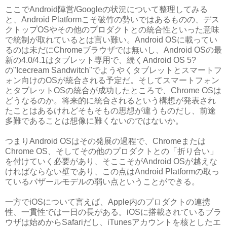
ここでAndroid陣営/Googleの状況について整理してみる
と、Android Platformこそ破竹の勢いではあるものの、デス
クトップOSやその他のプロダクトとの統合性といった意味
で統制が取れているとは言い難い。Android OSに載ってい
るのは未だにChromeブラウザでは無いし、Android OSの最
新の4.0/4.1はタブレット専用で、続くAndroid OS 5?
の"Icecream Sandwitch"でようやくタブレットとスマートフ
ォン向けのOSが統合される予定だ。そしてスマートフォン
とタブレットOSの統合が成功したところで、Chrome OSは
どうなるのか。将来的に統合されるという構想が発表され
たことはあるけれどそもそもの思想が違うものだし、前途
多難であることは想像に難くないのではないか。
つまりAndroid OSはその発展の過程で、Chromeまたは
Chrome OS、そしてその他のプロダクトとの「折り合い」
を付けていく必要があり、そここそがAndroid OSが越えな
ければならない壁であり、この点はAndroid Platformの取っ
ているバザールモデルの弱い点ということができる。
一方でiOSについて言えば、Apple内のプロダクトの連携
性、一貫性では一日の長がある。iOSに搭載されているブラ
ウザは始めからSafariだし、iTunesアカウントを核としたエ