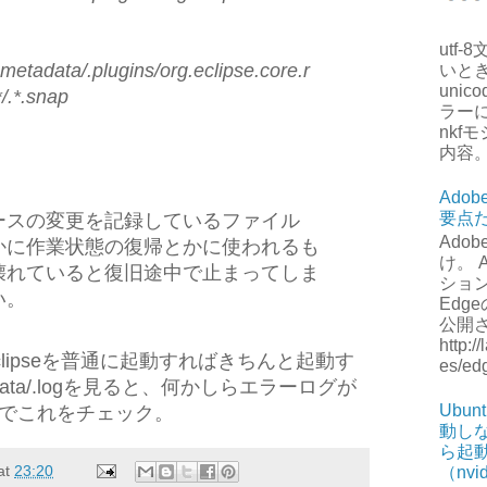
utf
metadata/.plugins/org.eclipse.core.r
いとき
unico
*/.*.snap
ラー
nkf
内容
Adob
要点
ースの変更を記録しているファイル
Adob
かに作業状態の復帰とかに使われるも
け。 
壊れていると復旧途中で止まってしま
ション
い。
Edge
公開
http:/
lipseを普通に起動すればきちんと起動す
es/e
ata/.logを見ると、何かしらエラーログが
Ubu
でこれをチェック。
動し
ら起
at
23:20
（nv