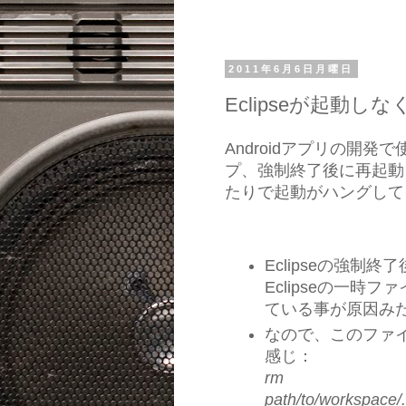
2011年6月6日月曜日
Eclipseが起動
Androidアプリの開発
プ、強制終了後に再起動しても起動
たりで起動がハングして
Eclipseの強制
Eclipseの一時
ている事が原因み
なので、このファ
感じ：
rm
path/to/workspace/.