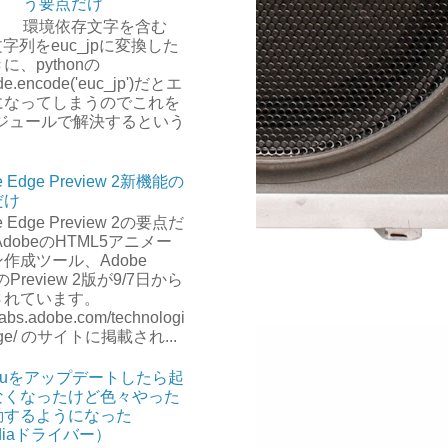
う要点だけ
環境依存文字を含む
-8文字列をeuc_jpに変換した
に、pythonの
de.encode('euc_jp')だとエ
になってしまうのでこれを
モジュールで解決するという
。
e Edge Preview 2新機能の
だけ
e Edge Preview 2の要点だ
AdobeのHTML5アニメー
作成ツール、Adobe
のPreview 2版が9/7日から
されています。
/labs.adobe.com/technologi
dge/ のサイトに掲載され...
ntuをアップデートしたら起
なくなったけど色々やった
動するようになった
idiaドライバー）