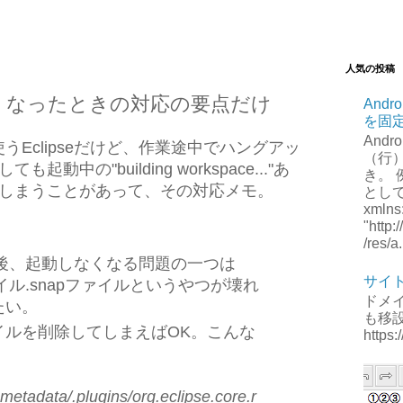
人気の投稿
しなくなったときの対応の要点だけ
Andr
を固
Andr
で使うEclipseだけど、作業途中でハングアッ
（行
中の"building workspace..."あ
き。 例
しまうことがあって、その対応メモ。
として、
xmlns
"http
/res/a.
終了後、起動しなくなる問題の一つは
サイ
ファイル.snapファイルというやつが壊れ
ドメ
たい。
も移
イルを削除してしまえばOK。こんな
https:
metadata/.plugins/org.eclipse.core.r