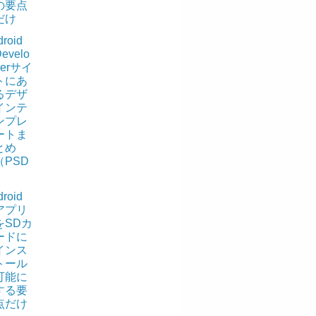
の要点
だけ
roid
evelo
perサイ
トにあ
るデザ
インテ
ンプレ
ートま
とめ
（PSD
）
roid
アプリ
をSDカ
ードに
インス
トール
可能に
する要
点だけ