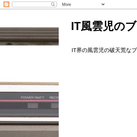
IT風雲児の
IT界の風雲児の破天荒な