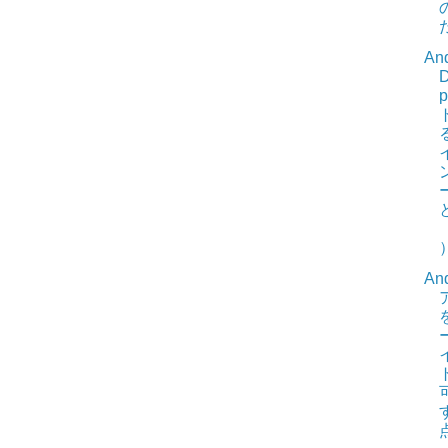
And
D
And