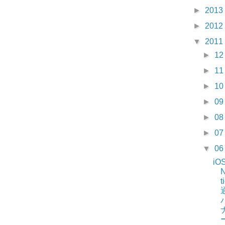
►
2013
►
2012
▼
2011
►
1
►
1
►
1
►
0
►
0
►
0
▼
0
iO
N
t