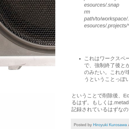
esources/.snap
rm
path/to/workspace/.
esources/.projects/
これはワークスペ
で、強制終了後と
のみたい。これが
うということっぽ
ということで削除後、Ec
るはず。もしくは.metad
記録されているはずなの
Posted by
Hiroyuki Kurosawa