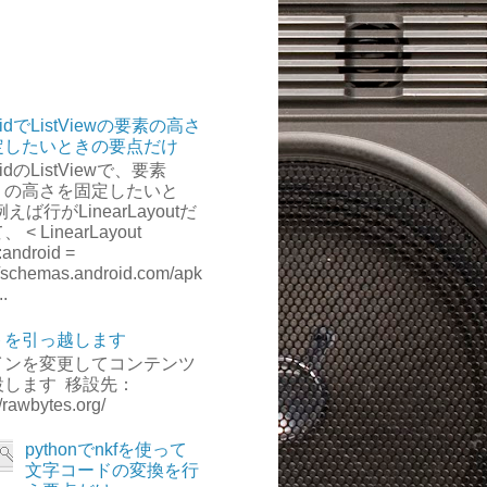
oidでListViewの要素の高さ
定したいときの要点だけ
oidのListViewで、要素
）の高さを固定したいと
えば行がLinearLayoutだ
 < LinearLayout
:android =
://schemas.android.com/apk
..
トを引っ越します
インを変更してコンテンツ
設します 移設先：
//rawbytes.org/
pythonでnkfを使って
文字コードの変換を行