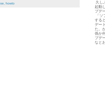
久しぶ
pse
,
howto
起動
プデ
「ソ
する
デー
た。
係か
プデ
なとお