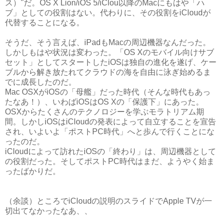
ス）"だ。OS X Lion/iOS 5/iClou以降のMacにもはや「ハ
ブ」としての役割はない。代わりに、その役割をiCloudが
代替することになる。
そうだ、そう言えば、iPadもMacの周辺機器なんだった。
しかしもはや状況は変わった。「OS Xのモバイル向けサブ
セット」としてスタートしたiOSは独自の進化を遂げ、ケー
ブルから解き放たれてクラウドの海を自由に泳ぎ始めるま
でに成長したのだ。
Mac OSXがiOSの「母艦」だった時代（そんな時代もあっ
たなあ！）、いわばiOSはOS Xの「保護下」にあった。
OSXからたくさんのテクノロジーを学ぶモラトリアム期
間。しかしiOSはiCloudの発表によって自立することを宣告
され、いよいよ「ポストPC時代」へと歩んで行くことにな
ったのだ。
iCloudによって訪れたiOSの「終わり」は、周辺機器として
の役割だった。そしてポストPC時代はまだ、ようやく始ま
ったばかりだ。
（余談）ところでiCloudの説明のスライドでApple TVが一
切出てなかったなあ、、