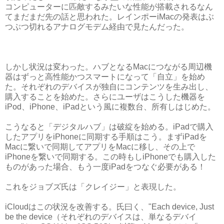
コンピューターに匹敵するみたいな性能が搭載されるなん
てまだまだ先の話と思われた。レインポーiMacの発表はぶ
つぶつ切れるアナログモデム経由で見たんだった。
しかし状況は変わった。ハブとなるMacにつながる周辺機
器はずっと高性能かつスマートになって「自立」を始め
た。それぞれのデバイスが独自にコンテンツを生み出し、
購入することを始めた。さらにユーザはこうした機器を
iPod、iPhone、iPadという風に複数台、所有しはじめた。
こうなると「デジタルハブ」は破綻を始める。iPadで購入
したアプリをiPhoneに同期する手順はこう。まずiPadを
Macに繋いで同期してアプリをMacに移し、その上で
iPhoneを繋いで同期する。この時もしiPhoneでも購入した
ものがあった場合、もう一度iPadをつなぐ必要がある！
これをジョブズ氏は「クレイジー」と表現した。
iCloudはこの状況を改善する。氏曰く、"Each device, Just
be the device（それぞれのデバイスは、単なるデバイ