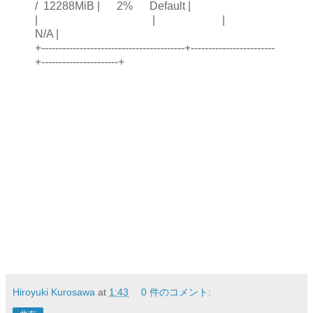
/ 12288MiB | 2% Default |
| | |
N/A |
+-----------------------------------------+------------------------
+----------------------+
Hiroyuki Kurosawa
at
1:43
0 件のコメント: