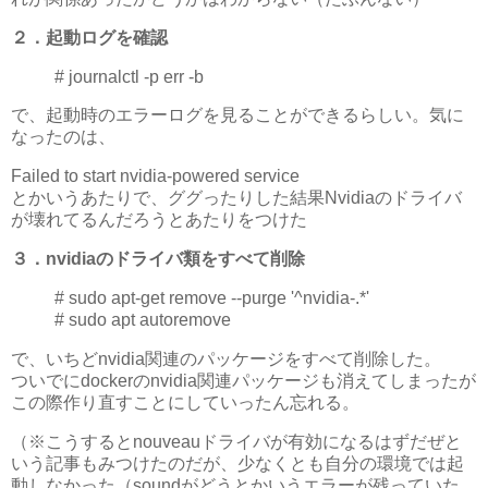
２．起動ログを確認
# journalctl -p err -b
で、起動時のエラーログを見ることができるらしい。気に
なったのは、
Failed to start nvidia-powered service
とかいうあたりで、ググったりした結果Nvidiaのドライバ
が壊れてるんだろうとあたりをつけた
３．nvidiaのドライバ類をすべて削除
# sudo apt-get remove --purge '^nvidia-.*'
# sudo apt autoremove
で、いちどnvidia関連のパッケージをすべて削除した。
ついでにdockerのnvidia関連パッケージも消えてしまったが
この際作り直すことにしていったん忘れる。
（※こうするとnouveauドライバが有効になるはずだぜと
いう記事もみつけたのだが、少なくとも自分の環境では起
動しなかった（soundがどうとかいうエラーが残っていた。