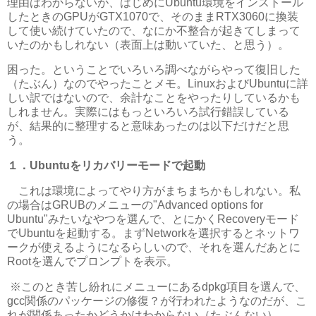
理由はわからないが、はじめにUbuntu環境をインストール
したときのGPUがGTX1070で、そのままRTX3060に換装
して使い続けていたので、なにか不整合が起きてしまって
いたのかもしれない（表面上は動いていた、と思う）。
困った。ということでいろいろ調べながらやって復旧した
（たぶん）なのでやったことメモ。LinuxおよびUbuntuに詳
しい訳ではないので、余計なことをやったりしているかも
しれません。実際にはもっといろいろ試行錯誤している
が、結果的に整理すると意味あったのは以下だけだと思
う。
１．Ubuntuをリカバリーモードで起動
これは環境によってやり方がまちまちかもしれない。私
の場合はGRUBのメニューの"
Advanced options for
Ubuntu"みたいなやつを選んで、とにかくRecoveryモード
でUbuntuを起動する。まずNetworkを選択するとネットワ
ークが使えるようになるらしいので、それを選んだあとに
Rootを選んでプロンプトを表示。
※このとき苦し紛れにメニューにあるdpkg項目を選んで、
gcc関係のパッケージの修復？が行われたようなのだが、こ
れが関係あったかどうかはわからない（たぶんない）