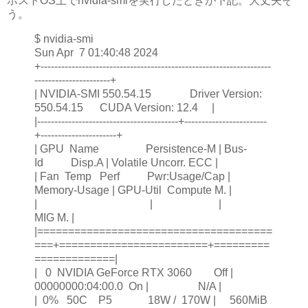
ホストOS上でnvidia-smiを実行したときが下記。大丈夫そ
う。
$ nvidia-smi
Sun Apr 7 01:40:48 2024
+-------------------------------------------------------------------
----------------------+
| NVIDIA-SMI 550.54.15 Driver Version:
550.54.15 CUDA Version: 12.4 |
|-----------------------------------------+------------------------
+----------------------+
| GPU Name Persistence-M | Bus-
Id Disp.A | Volatile Uncorr. ECC |
| Fan Temp Perf Pwr:Usage/Cap |
Memory-Usage | GPU-Util Compute M. |
| | |
MIG M. |
|======================================
===+========================+=========
=============|
| 0 NVIDIA GeForce RTX 3060 Off |
00000000:04:00.0 On | N/A |
| 0% 50C P5 18W / 170W | 560MiB