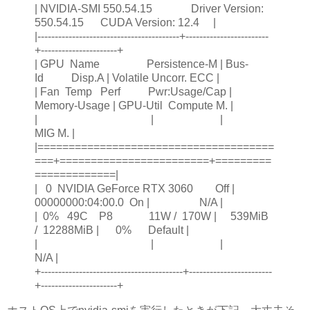
| NVIDIA-SMI 550.54.15 Driver Version:
550.54.15 CUDA Version: 12.4 |
|-----------------------------------------+------------------------
+----------------------+
| GPU Name Persistence-M | Bus-
Id Disp.A | Volatile Uncorr. ECC |
| Fan Temp Perf Pwr:Usage/Cap |
Memory-Usage | GPU-Util Compute M. |
| | |
MIG M. |
|======================================
===+========================+=========
=============|
| 0 NVIDIA GeForce RTX 3060 Off |
00000000:04:00.0 On | N/A |
| 0% 49C P8 11W / 170W | 539MiB
/ 12288MiB | 0% Default |
| | |
N/A |
+-----------------------------------------+------------------------
+----------------------+