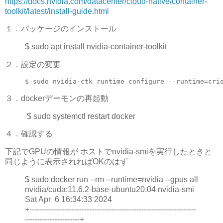
https://docs.nvidia.com/datacenter/cloud-native/container-
toolkit/latest/install-guide.html
１．パッケージのインストール
$ sudo apt install nvidia-container-toolkit
２．設定の変更
$ sudo nvidia-ctk runtime configure --runtime
=
cri
３．dockerデーモンの再起動
$ sudo systemctl restart docker
４．確認する
下記でGPUの情報が ホストでnvidia-smiを実行したときと
同じように表示されればOKのはず
$ sudo docker run --rm --runtime=nvidia --gpus all
nvidia/cuda:11.6.2-base-ubuntu20.04 nvidia-smi
Sat Apr 6 16:34:33 2024
+-------------------------------------------------------------------
----------------------+