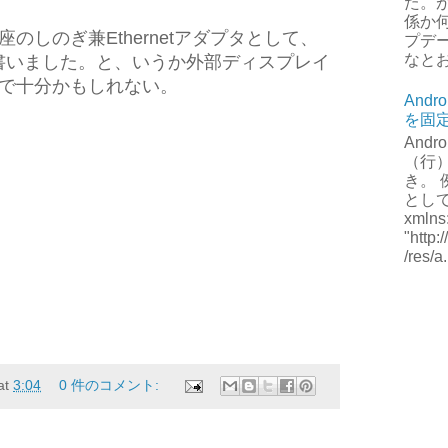
た。
係か
のしのぎ兼Ethernetアダプタとして、
プデ
なとお
を書いました。と、いうか外部ディスプレイ
で十分かもしれない。
Andr
を固
Andr
（行
き。 例
として、
xmlns
"http
/res/a.
at
3:04
0 件のコメント: