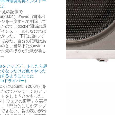
ocker環境も再インストー
たよ
まえの記事で
tu(20.04）のnvidia関連パ
ージを一度すべて削除して
たので、docker関係の環
再インストールしなければ
なかった。 下記に従って
してみた。自分の記載はあ
のと、当然下記のnvidia
ンク先のほうが記載が新し
..
ntuをアップデートしたら起
なくなったけど色々やった
動するようになった
idiaドライバー）
りにUbuntu（20.04）を
したのでパッケージのアッ
ートをしようとおもった。
フトウェアの更新」を実行
と、「部分的にしかアップ
トできない」旨の表示が出