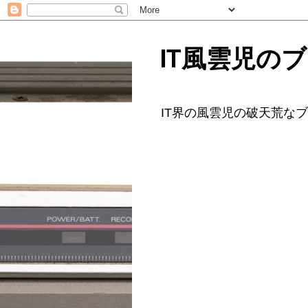
IT風雲児の
IT界の風雲児の破天荒な