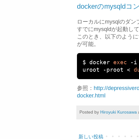
dockerのmysq
ローカルにmysqlのダ
すでにmysqldが起動し
このとき、以下のように
が可能。
$ docker 
exec
-
i
uroot 
-
proot 
<
d
参照：
http://depressive
docker.html
Posted by
Hiroyuki Kurosawa
新しい投稿