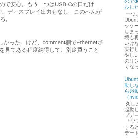
のでd
ので安心。もう一つはUSB-Cの口だけ
ルし
いで、ディスプレイ出力もなし。このへんが
一つ
ころ。
Ubun
ッケ
しまっ
境も
しかった。けど、comment欄でEthernetポ
いけ
実行
を見てある程度納得して、別途買うこと
やしい
のリ
くなっ.
Ubu
動し
ら起
（nv
久しぶ
起動
プデ
「ソ
する
デー