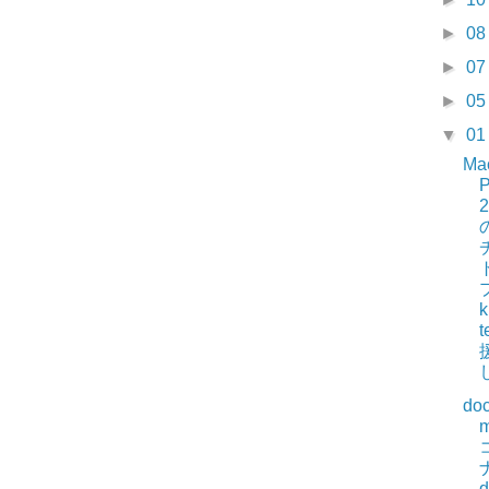
►
0
►
0
►
0
▼
0
Ma
P
k
do
m