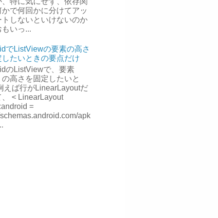
が、特に気にせず、依存関
何かで何回かに分けてアッ
ートしないといけないのか
もいっ...
oidでListViewの要素の高さ
定したいときの要点だけ
oidのListViewで、要素
）の高さを固定したいと
えば行がLinearLayoutだ
 < LinearLayout
:android =
://schemas.android.com/apk
..