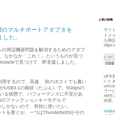
人気の投稿
2016用のマルチポートアダプタを
サイ
ドメ
援しました。
も移
https:
016モデルの周辺機器問題を解消するためのアダプ
、なかなか「これ！」というものが見つ
kstarteで見つけて、即支援しました。
utf
いとき
ポートを利用するので、高速 前のポストでも書い
unico
USB3.1の接続（たぶん）で、5Gbpsの
ラー
いる状態で、パフォーマンスに不安があ
nkf
16のファンクションキーモデルで
内容
ートは2つしかないので、有効に使いたい。
nvi
3ポートを塞ぐが、一つはThunderbolt3がその