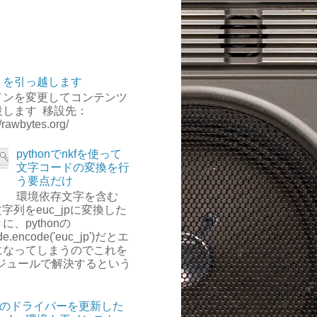
トを引っ越します
インを変更してコンテンツ
設します 移設先：
//rawbytes.org/
pythonでnkfを使って
文字コードの変換を行
う要点だけ
環境依存文字を含む
-8文字列をeuc_jpに変換した
に、pythonの
de.encode('euc_jp')だとエ
になってしまうのでこれを
モジュールで解決するという
。
diaのドライバーを更新した