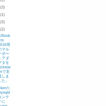
8
(3)
7
(1)
5
(3)
1
(2)
cBook
ro
2016用
のマル
チポー
トアダ
プタを
ickstar
terで支
援しま
した。
ckerの
ysqld
コンテ
ナに
dump