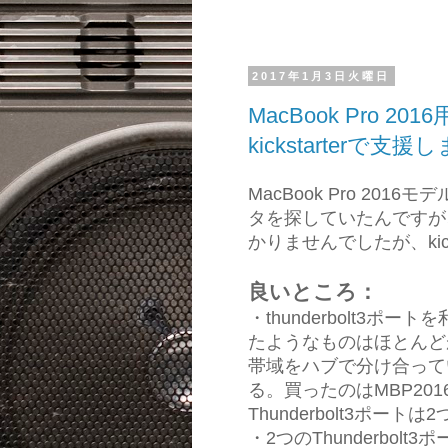
2017年1月3日火曜日
MacBook Pro 
kickstarterで支
MacBook Pro 2
タを探していたんですが
かりませんでしたが、kic
良いところ：
・thunderbolt3
たようなものはほとんどが
帯域をハブで分け合って
る。買ったのはMBP20
Thunderbolt3ポ
・2つのThunderbolt