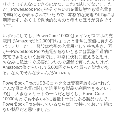
りそう（そんなにできるのかな、これは試してない）。た
だしPowerBook Proが半分ぐらいの充電状態でも満充電ま
で8時間とか表示されていたので、本格的な充電の用途には
期待せず、あくまで保険的なものと考えたほうが良さそう
です。
いずれにしても、PowerCore 10000はメインがスマホの充
電用でAmazonだと2,000円ちょっとと非常に安価に買える
バッテリーだし、普段は携帯の充電用として持ち歩き、万
が一PowerBook Proの充電が危ないときには緊急回避的に
充電できるという意味では、非常に便利に使えると思う。
ちなみに私はすぐ必要だったので店舗で買ったんだけど、
Amazonの倍ぐらいして5,000円ぐらいで買った記憶があ
る。なんでそんな安いんだAmazon。
PowerBook ProのUSB-Cコネクタは賛否両論あるけれど、
こんな風に充電に関して汎用的な製品が利用できるという
のは、大きなメリットの一つだと思うし、PowerCore
10000もとても小さいのに容量も十分にある製品なんで、
PowerBook Proを持っているならば一つ持っておいて損は
ない製品だと思いました。