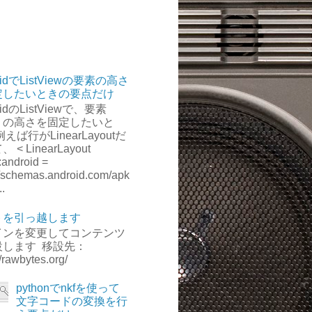
oidでListViewの要素の高さ
定したいときの要点だけ
oidのListViewで、要素
）の高さを固定したいと
えば行がLinearLayoutだ
 < LinearLayout
:android =
://schemas.android.com/apk
..
);
トを引っ越します
インを変更してコンテンツ
設します 移設先：
//rawbytes.org/
pythonでnkfを使って
文字コードの変換を行