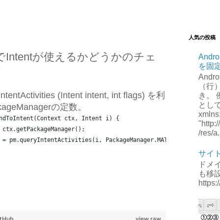
人気の投稿
上でIntentが使えるかどうかのチェ
Andr
を固
け
Andr
（行
ntActivities (Intent intent, int flags) を利
き。 例
として、
kageManagerの定数。
xmlns
ndToIntent(Context ctx, Intent i) {
"http
 ctx.getPackageManager();
/res/a.
 = pm.queryIntentActivities(i, PackageManager.MATCH_DEFAULT_ONLY
サイ
ドメ
も移
https:
itHub
view raw