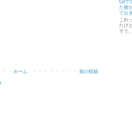
Git
た後か
てお
これ
たけど
そう
ホーム
前の投稿
)