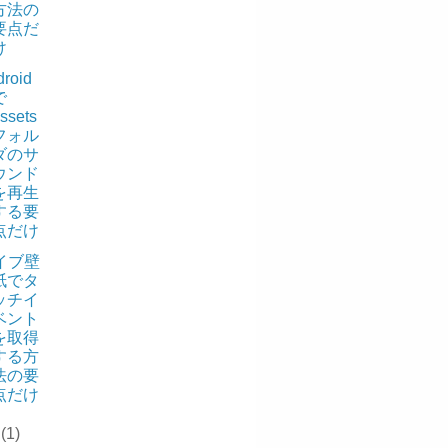
方法の
要点だ
け
roid
で
ssets
フォル
ダのサ
ウンド
を再生
する要
点だけ
イブ壁
紙でタ
ッチイ
ベント
を取得
する方
法の要
点だけ
2
(1)