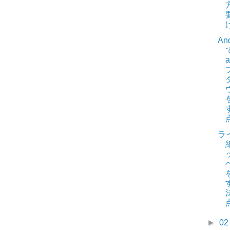
And
a
ラ
►
0