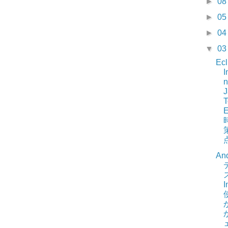
►
0
►
0
►
0
▼
0
Ec
I
n
J
T
E
And
I