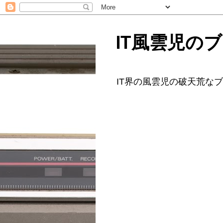
IT風雲児の
IT界の風雲児の破天荒な