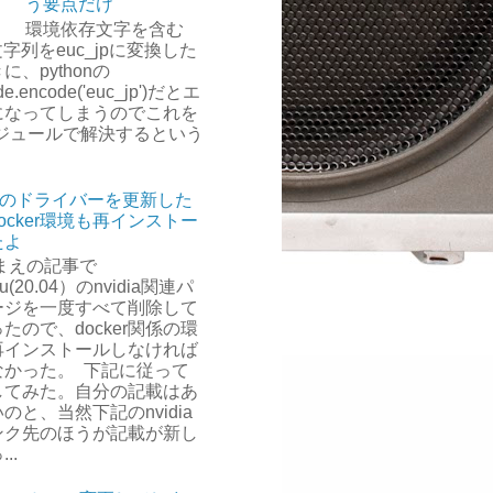
う要点だけ
環境依存文字を含む
-8文字列をeuc_jpに変換した
に、pythonの
de.encode('euc_jp')だとエ
になってしまうのでこれを
モジュールで解決するという
。
diaのドライバーを更新した
ocker環境も再インストー
たよ
まえの記事で
tu(20.04）のnvidia関連パ
ージを一度すべて削除して
たので、docker関係の環
再インストールしなければ
なかった。 下記に従って
してみた。自分の記載はあ
のと、当然下記のnvidia
ンク先のほうが記載が新し
..