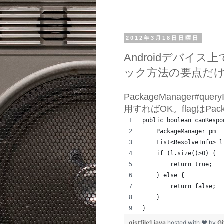
2012年3月18日日曜日
Androidデバイス
ック方法の要点だ
PackageManager#queryInte
用すればOK。flagはPac
public boolean canRespo
    PackageManager pm =
    List<ResolveInfo> l
    if (l.size()>0) {
        return true;
    } else {
        return false;
    }
}
gistfile1.java
hosted with ❤ by
G