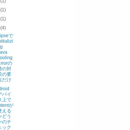
8
(1)
5
(1)
4
(1)
3
(4)
lipseで
nitializi
g
ava
ooling
rrorの
時の対
策の要
点だけ
roid
デバイ
ス上で
ntentが
使える
かどう
かのチ
ェック