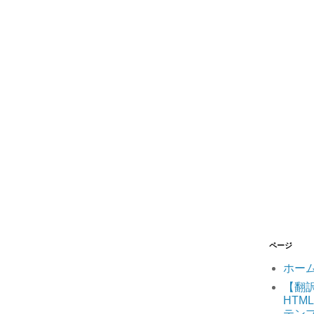
ページ
ホー
【翻訳】
HTML
テン