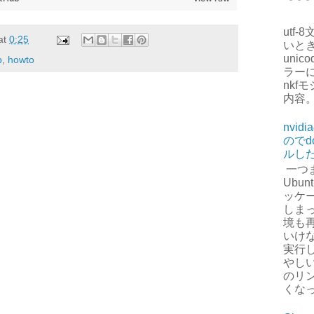
utf
at
0:25
いとき
unico
p
,
howto
ラー
nkf
内容
nvi
のでd
ルし
一つ
Ubun
ッケ
しまっ
境も
いけ
実行
やしい
のリ
くなっ.