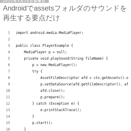
2012年3月16日金曜日
Androidでassetsフォルダのサウンドを
再生する要点だけ
import android.media.MediaPlayer;
public class PlayerExample {
    MediaPlayer p = null;		
    private void playSound(String fileName) {
        p = new MediaPlayer();
        try {
            AssetFileDescriptor afd = ctx.getAssets().op
            p.setDataSource(afd.getFileDescriptor(), afd
            afd.close();
            p.prepare();
        } catch (Exception e) {
            e.printStackTrace();
        }
        p.start();
    }