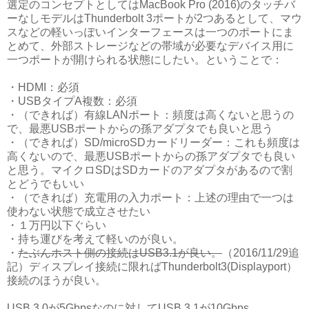
選定のコンセプトとしてはMacBook Pro (2016)のタッチバ
ーなしモデルはThunderbolt 3ポートが2つあるとして、マウ
スなどの軽いっぽいインターフェースは一つのポートにま
とめて、外部ストレージなどの帯域が必要なデバイス用に
一つポートが開けられる状態にしたい。ということで：
・HDMI：必須
・USBタイプA複数：必須
・（できれば）有線LANポート：頻度は高くないと思うの
で、最悪USBポートからの孫アダプタでも良いと思う
・（できれば）SD/microSDカードリーダー：これも頻度は
高くないので、最悪USBポートからの孫アダプタでも良い
と思う。マイクロSDはSDカードのアダプタがあるので割
とどうでもいい
・（できれば）充電用の入力ポート：上述の理由で一つは
使わない状態で成立させたい
・１万円以下ぐらい
・持ち運びを考えて軽いのが良い。
・
たぶんホスト側の接続はUSB3.1が良い。
（2016/11/29追
記）ディスプレイ接続に限ればThunderbolt3(Displayport）
接続のほうが良い。
USB 3.0が5Gbpsなのに対してUSB 3.1が10Gbps、