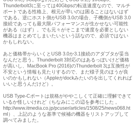
Thunderbolt3に至っては40Gbpsの転送速度なので、マルチ
ポートである性格上、根元が早いのは困ることはないはず
である。逆にホスト側がUSB 3.0の場合、子機側がUSB 3.0
接続であっても最大限パフォーマンスが生かせない可能性
がある（はず）。でも元々がそこまで速度を必要としない
機器はまとめてしまいたいという話なので、必須ではない
かもしれない。
あと価格帯からいくとUSB 3.0か3.1接続のアダプタが妥当
なんだと思う。Thunderbolt 3対応のはあるっぽいけど価格
が高いし、MacBook Pro (2016)のThunderbolt 3は互換性が
不安という情報も見たりするので、まだ様子見のほうが良
いのかもしれない（Appleがdockみたいのを出してくれれば
いいと思うんだけど）。
USB Type-Cポートは規格がややこしくて正確に理解できて
いるか怪しいけれど（ちなみにこの辺を参考にした 。
http://www.itmedia.co.jp/pcuser/articles/1508/25/news068.ht
ml）、上記のような基準で候補の機器をリストアップして
調べてみました。